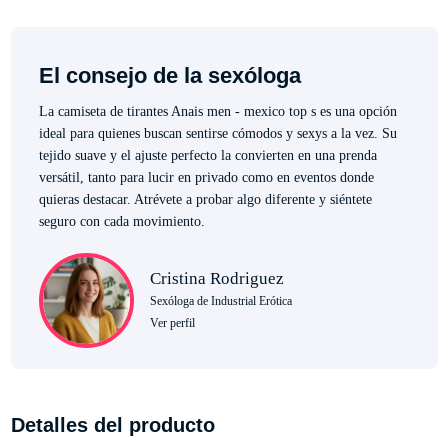
El consejo de la sexóloga
La camiseta de tirantes Anais men - mexico top s es una opción
ideal para quienes buscan sentirse cómodos y sexys a la vez. Su
tejido suave y el ajuste perfecto la convierten en una prenda
versátil, tanto para lucir en privado como en eventos donde
quieras destacar. Atrévete a probar algo diferente y siéntete
seguro con cada movimiento.
Cristina Rodriguez
Sexóloga de Industrial Erótica
Ver perfil
Detalles del producto