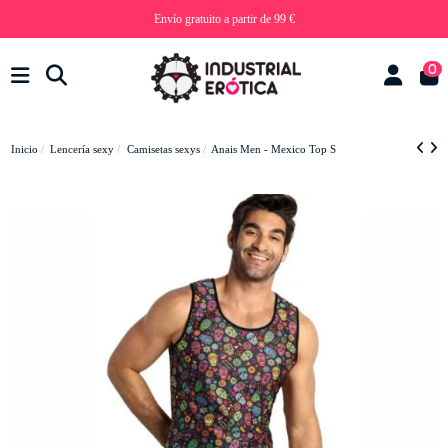
Envío gratuito a partir de 99 €
0
Inicio
Lencería sexy
Camisetas sexys
Anais Men - Mexico Top S