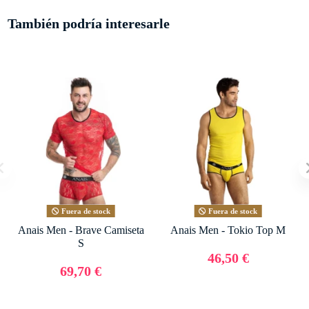
También podría interesarle
Fuera de stock
Fuera de stock
Anais Men - Brave Camiseta
Anais Men - Tokio Top M
S
46,50 €
69,70 €