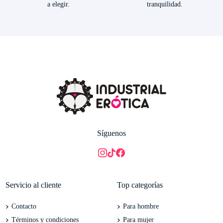
a elegir.
tranquilidad.
Síguenos
Servicio al cliente
Top categorías
Contacto
Para hombre
Términos y condiciones
Para mujer