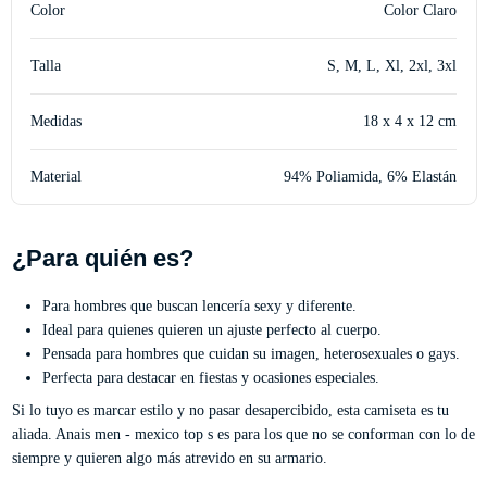
Color
Color Claro
Talla
S, M, L, Xl, 2xl, 3xl
Medidas
18 x 4 x 12 cm
Material
94% Poliamida, 6% Elastán
¿Para quién es?
Para hombres que buscan lencería sexy y diferente.
Ideal para quienes quieren un ajuste perfecto al cuerpo.
Pensada para hombres que cuidan su imagen, heterosexuales o gays.
Perfecta para destacar en fiestas y ocasiones especiales.
Si lo tuyo es marcar estilo y no pasar desapercibido, esta camiseta es tu
aliada. Anais men - mexico top s es para los que no se conforman con lo de
siempre y quieren algo más atrevido en su armario.