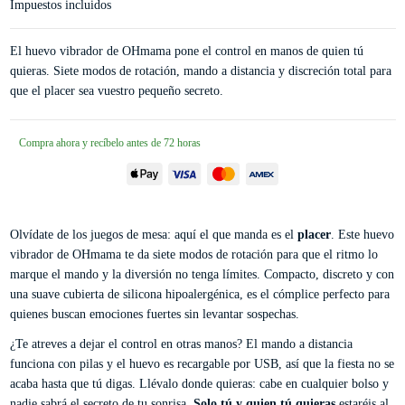
Impuestos incluidos
El huevo vibrador de OHmama pone el control en manos de quien tú
quieras. Siete modos de rotación, mando a distancia y discreción total para
que el placer sea vuestro pequeño secreto.
Compra ahora y recíbelo antes de 72 horas
Olvídate de los juegos de mesa: aquí el que manda es el
placer
. Este huevo
vibrador de OHmama te da siete modos de rotación para que el ritmo lo
marque el mando y la diversión no tenga límites. Compacto, discreto y con
una suave cubierta de silicona hipoalergénica, es el cómplice perfecto para
quienes buscan emociones fuertes sin levantar sospechas.
¿Te atreves a dejar el control en otras manos? El mando a distancia
funciona con pilas y el huevo es recargable por USB, así que la fiesta no se
acaba hasta que tú digas. Llévalo donde quieras: cabe en cualquier bolso y
nadie sabrá el secreto de tu sonrisa.
Solo tú y quien tú quieras
estaréis al