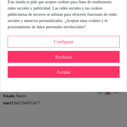
Esta tienda te pide que aceptes cookies para fines de rendimiento,
propio en casa o en la oficina. No subestimes el poder de un
redes sociales y publicidad. Las redes sociales y las cookies
detalle bien elegido: a veces, lo pequeño es lo que más
mueve
.
publicitarias de terceros se utilizan para ofrecerte funciones de redes
sociales y anuncios personalizados. ¿Aceptas estas cookies y el
María Hernando
procesamiento de datos personales involucrados?
Sexóloga de Industrial Erótica
Ver perfil
Configurar
Rechazar
Detalles del producto
Aceptar
Referencia
D-241803
Marca
En stock
19 Artículos
Estado
Nuevo
ean13
8412345052477