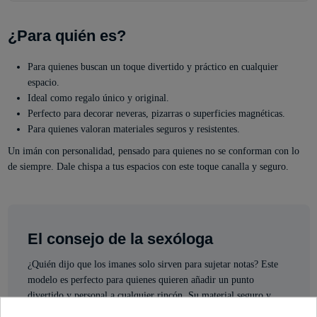
¿Para quién es?
Para quienes buscan un toque divertido y práctico en cualquier
espacio.
Ideal como regalo único y original.
Perfecto para decorar neveras, pizarras o superficies magnéticas.
Para quienes valoran materiales seguros y resistentes.
Un imán con personalidad, pensado para quienes no se conforman con lo
de siempre. Dale chispa a tus espacios con este toque canalla y seguro.
El consejo de la sexóloga
¿Quién dijo que los imanes solo sirven para sujetar notas? Este
modelo es perfecto para quienes quieren añadir un punto
divertido y personal a cualquier rincón. Su material seguro y
resistente lo hace ideal para regalar o para presumir de estilo