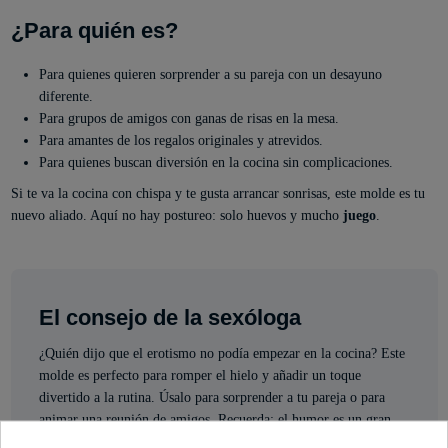
¿Para quién es?
Para quienes quieren sorprender a su pareja con un desayuno
diferente.
Para grupos de amigos con ganas de risas en la mesa.
Para amantes de los regalos originales y atrevidos.
Para quienes buscan diversión en la cocina sin complicaciones.
Si te va la cocina con chispa y te gusta arrancar sonrisas, este molde es tu
nuevo aliado. Aquí no hay postureo: solo huevos y mucho
juego
.
El consejo de la sexóloga
¿Quién dijo que el erotismo no podía empezar en la cocina? Este
molde es perfecto para romper el hielo y añadir un toque
divertido a la rutina. Úsalo para sorprender a tu pareja o para
animar una reunión de amigos. Recuerda: el humor es un gran
afrodisíaco y la complicidad empieza en los pequeños detalles.