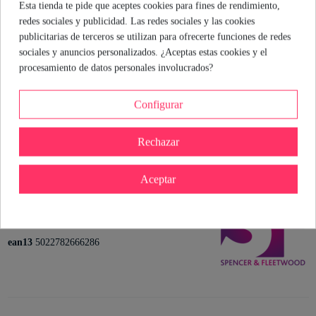
Esta tienda te pide que aceptes cookies para fines de rendimiento,
Atrévete a jugar y deja que la creatividad haga el resto.
redes sociales y publicidad. Las redes sociales y las cookies
publicitarias de terceros se utilizan para ofrecerte funciones de redes
María Hernando
sociales y anuncios personalizados. ¿Aceptas estas cookies y el
Sexóloga de Industrial Erótica
procesamiento de datos personales involucrados?
Ver perfil
Configurar
Rechazar
Detalles del producto
Aceptar
Referencia
D-213933
En stock
50 Artículos
Marca
Estado
Nuevo
ean13
5022782666286