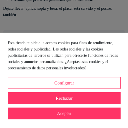
Déjate llevar, aplica, sopla y besa: el placer está servido y el postre,
también.
El consejo de la sexóloga
Esta tienda te pide que aceptes cookies para fines de rendimiento,
redes sociales y publicidad. Las redes sociales y las cookies
Si buscas darle un giro a los juegos previos, este aceite
publicitarias de terceros se utilizan para ofrecerte funciones de redes
comestible es tu mejor aliado. Su sabor a ciruela y fresas y la
sociales y anuncios personalizados. ¿Aceptas estas cookies y el
sensación de calor lo hacen perfecto para explorar zonas erógenas
procesamiento de datos personales involucrados?
y sorprender a tu pareja. Recuerda: aplica, sopla y besa, así de
fácil. Ideal para quienes disfrutan de los detalles y quieren añadir
Configurar
un toque travieso y sabroso a sus encuentros.
Rechazar
Mónica Branni
Sexóloga de Industrial Erótica
Aceptar
Ver perfil