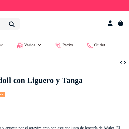
Varios
Packs
Outlet
oll con Liguero y Tanga
ock
s y apuesta por el atrevimiento con este conjunto de lencería de Adalet. El