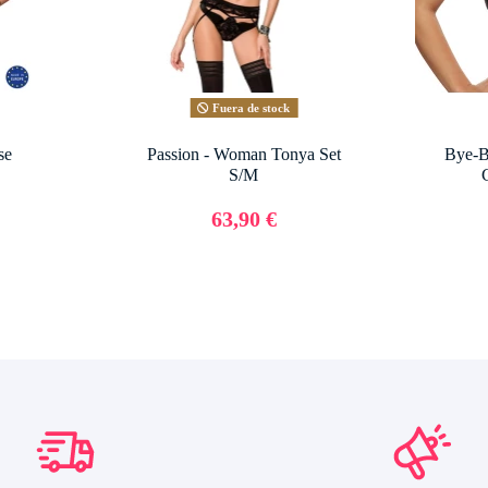
Fuera de stock
se
Passion - Woman Tonya Set
Bye-B
S/M
63,90 €