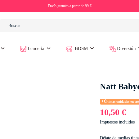
Envío gratuito a partir de 99 €
Lencería
BDSM
Diversión
Natt Babyd
Últimas unidades en st
10,50 €
Impuestos incluidos
Déjate de medias tinta