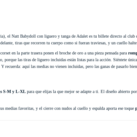
ia), el Natt Babydoll con liguero y tanga de Adalet es tu billete directo al club 
delante, tiras que recorren tu cuerpo como si fueran traviesas, y un cuello hal
corset en la parte trasera ponen el broche de oro a una pieza pensada para
romp
o, porque las tiras de liguero incluidas están listas para la acción. Siéntete úni
 Y recuerda: aquí las medias no vienen incluidas, pero las ganas de pasarlo bien,
as S-M y L-XL
para que elijas la que mejor se adapte a ti. El diseño abierto po
us medias favoritas, y el cierre con nudos al cuello y espalda aporta ese toque