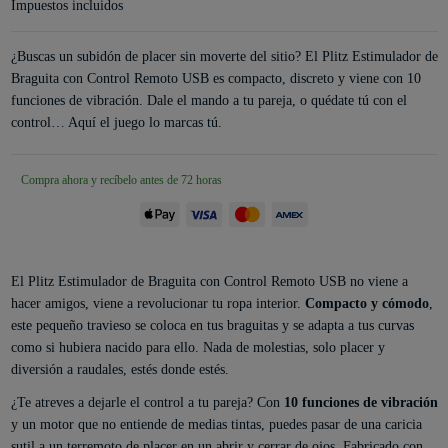
Impuestos incluidos
¿Buscas un subidón de placer sin moverte del sitio? El Plitz Estimulador de
Braguita con Control Remoto USB es compacto, discreto y viene con 10
funciones de vibración. Dale el mando a tu pareja, o quédate tú con el
control… Aquí el juego lo marcas tú.
Compra ahora y recíbelo antes de 72 horas
El Plitz Estimulador de Braguita con Control Remoto USB no viene a
hacer amigos, viene a revolucionar tu ropa interior.
Compacto y cómodo
,
este pequeño travieso se coloca en tus braguitas y se adapta a tus curvas
como si hubiera nacido para ello. Nada de molestias, solo placer y
diversión a raudales, estés donde estés.
¿Te atreves a dejarle el control a tu pareja? Con
10 funciones de vibración
y un motor que no entiende de medias tintas, puedes pasar de una caricia
sutil a un terremoto de placer en un abrir y cerrar de ojos. Fabricado con