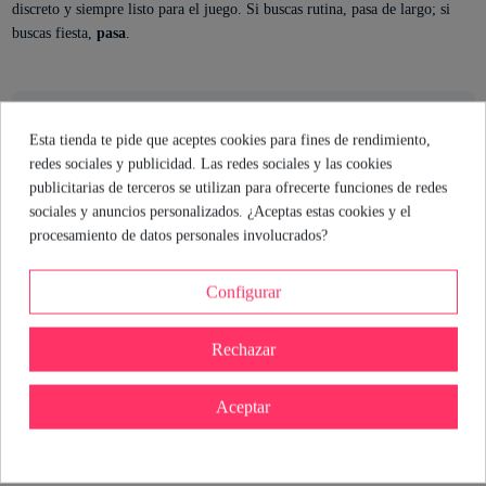
discreto y siempre listo para el juego. Si buscas rutina, pasa de largo; si
buscas fiesta,
pasa
.
El consejo de la sexóloga
Esta tienda te pide que aceptes cookies para fines de rendimiento,
redes sociales y publicidad. Las redes sociales y las cookies
¿Quieres innovar en tus juegos íntimos? El Plitz es perfecto para
publicitarias de terceros se utilizan para ofrecerte funciones de redes
quienes buscan placer discreto y control a distancia. Su tamaño
sociales y anuncios personalizados. ¿Aceptas estas cookies y el
compacto y sus 10 funciones de vibración permiten explorar
procesamiento de datos personales involucrados?
sensaciones diferentes, tanto en solitario como en pareja.
Recuerda limpiarlo bien y usar lubricante a base de agua para
Configurar
cuidar tu piel y prolongar la vida del juguete.
Rechazar
Mónica Branni
Sexóloga de Industrial Erótica
Aceptar
Ver perfil