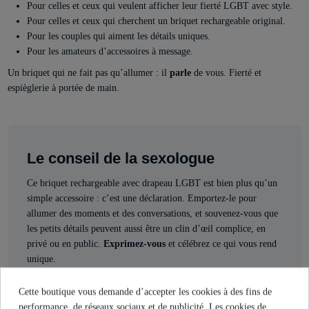
Pour celles et ceux qui veulent afficher leur fierté LGBT avec style.
Pour celles et ceux qui cherchent un briquet rechargeable original.
Pour les couples qui aiment les détails uniques.
Pour les amateurs d’accessoires à message.
Un briquet qui ne fait pas qu’allumer : il
parle
de vous. Fierté et
espièglerie à portée de main.
Le conseil de la sexologue
Ce briquet rechargeable avec drapeau LGBT est bien plus qu’un
simple accessoire : c’est une déclaration. Emportez-le pour
allumer des moments et des conversations, et souvenez-vous que
les petits détails peuvent aussi être un clin d’œil complice, en
privé ou en public.
Exprimez-vous
et célébrez ce qui vous rend
unique.
Cette boutique vous demande d’accepter les cookies à des fins de
Mónica Branni
performance, de réseaux sociaux et de publicité. Les cookies de