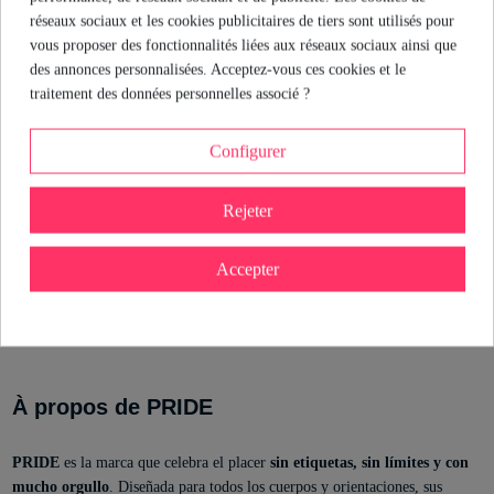
Sexologue chez Industrial Erótica
réseaux sociaux et les cookies publicitaires de tiers sont utilisés pour
Voir le profil
vous proposer des fonctionnalités liées aux réseaux sociaux ainsi que
des annonces personnalisées. Acceptez-vous ces cookies et le
traitement des données personnelles associé ?
Détails du produit
Configurer
Référence
D-235553
Rejeter
Marque
En stock
44 Produits
État
Neuf
Accepter
EAN-13
8412345048302
À propos de PRIDE
PRIDE
es la marca que celebra el placer
sin etiquetas, sin límites y con
mucho orgullo
. Diseñada para todos los cuerpos y orientaciones, sus