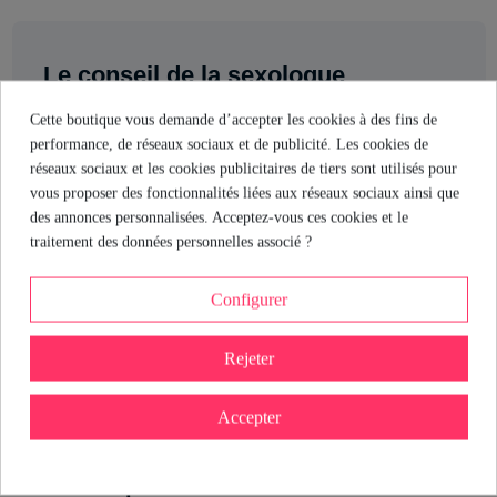
Le conseil de la sexologue
Si vous cherchez un nettoyant pour vos zones les plus délicates,
Cette boutique vous demande d’accepter les cookies à des fins de
ce spray Pjur est un choix sûr : sans alcool, insipide, inodore et
performance, de réseaux sociaux et de publicité. Les cookies de
testé dermatologiquement. Idéal pour celles et ceux qui veulent
réseaux sociaux et les cookies publicitaires de tiers sont utilisés pour
une hygiène parfaite sans irritation ni odeur. Utilisez-le sur la
vous proposer des fonctionnalités liées aux réseaux sociaux ainsi que
peau ou la zone intime et profitez de la sérénité d’un soin
des annonces personnalisées. Acceptez-vous ces cookies et le
sérieux. Parce que la propreté peut aussi être sexy et sans prise de
traitement des données personnelles associé ?
tête.
Configurer
María Hernando
Sexologue chez Industrial Erótica
Rejeter
Voir le profil
Accepter
Détails du produit