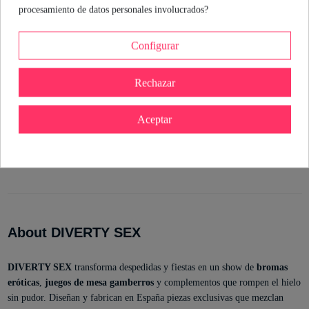
procesamiento de datos personales involucrados?
Configurar
Detalles del producto
Rechazar
Referencia
8412345049682
Aceptar
En stock
1 Artículo
Marca
Estado
Nuevo
ean13
8412345049682
About DIVERTY SEX
DIVERTY SEX
transforma despedidas y fiestas en un show de
bromas
eróticas
,
juegos de mesa gamberros
y complementos que rompen el hielo
sin pudor. Diseñan y fabrican en España piezas exclusivas que mezclan