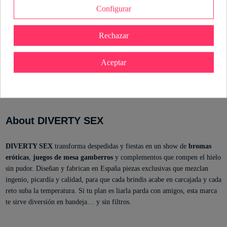
Configurar
Referencia
8412345049675
Rechazar
En stock
3 Artículos
Marca
Estado
Nuevo
Aceptar
ean13
8412345049675
About DIVERTY SEX
DIVERTY SEX
transforma despedidas y fiestas en un show de
bromas
eróticas
,
juegos de mesa gamberros
y complementos que rompen el hielo
sin pudor. Diseñan y fabrican en España piezas exclusivas que mezclan
ingenio, picardía y calidad, para que cada brindis acabe en carcajada y cada
reto suba la temperatura. Si tu plan es liarla parda con amigos, esta marca
te sirve diversión en bandeja… y sin filtros.