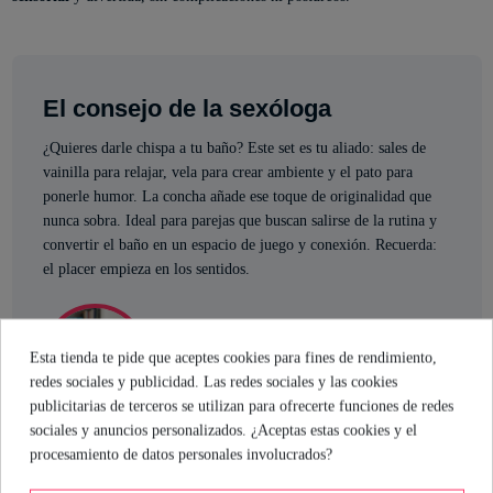
El consejo de la sexóloga
¿Quieres darle chispa a tu baño? Este set es tu aliado: sales de
vainilla para relajar, vela para crear ambiente y el pato para
ponerle humor. La concha añade ese toque de originalidad que
nunca sobra. Ideal para parejas que buscan salirse de la rutina y
convertir el baño en un espacio de juego y conexión. Recuerda:
el placer empieza en los sentidos.
María Hernando
Sexóloga de Industrial Erótica
Esta tienda te pide que aceptes cookies para fines de rendimiento,
Ver perfil
redes sociales y publicidad. Las redes sociales y las cookies
publicitarias de terceros se utilizan para ofrecerte funciones de redes
sociales y anuncios personalizados. ¿Aceptas estas cookies y el
procesamiento de datos personales involucrados?
Detalles del producto