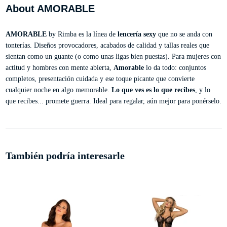
About AMORABLE
AMORABLE
by Rimba es la línea de
lencería sexy
que no se anda con
tonterías. Diseños provocadores, acabados de calidad y tallas reales que
sientan como un guante (o como unas ligas bien puestas). Para mujeres con
actitud y hombres con mente abierta,
Amorable
lo da todo: conjuntos
completos, presentación cuidada y ese toque picante que convierte
cualquier noche en algo memorable.
Lo que ves es lo que recibes
, y lo
que recibes... promete guerra. Ideal para regalar, aún mejor para ponérselo.
También podría interesarle