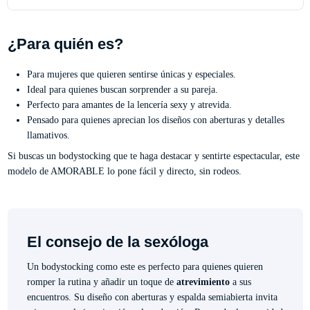
¿Para quién es?
Para mujeres que quieren sentirse únicas y especiales.
Ideal para quienes buscan sorprender a su pareja.
Perfecto para amantes de la lencería sexy y atrevida.
Pensado para quienes aprecian los diseños con aberturas y detalles
llamativos.
Si buscas un bodystocking que te haga destacar y sentirte espectacular, este
modelo de AMORABLE lo pone fácil y directo, sin rodeos.
El consejo de la sexóloga
Un bodystocking como este es perfecto para quienes quieren
romper la rutina y añadir un toque de
atrevimiento
a sus
encuentros. Su diseño con aberturas y espalda semiabierta invita