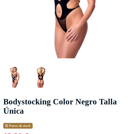
Bodystocking Color Negro Talla
Única
Fuera de stock