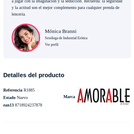
a jugar con la imaginación y la seducción. Recuerda: la seguridad
y la actitud son el mejor complemento para cualquier prenda de
lencería.
Mónica Branni
Sexóloga de Industrial Erótica
Ver perfil
Detalles del producto
Referencia
R1885
Marca
Estado
Nuevo
ean13
8718924237878