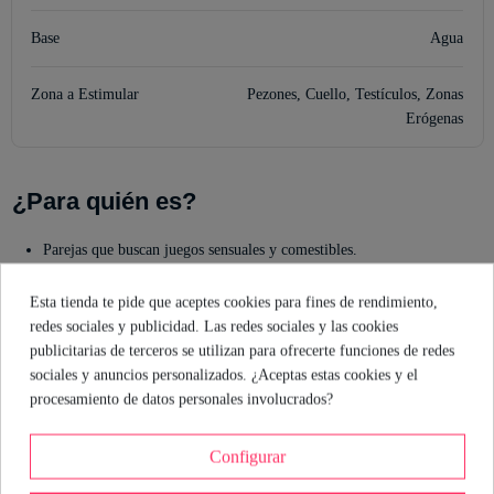
Base
Agua
Zona a Estimular
Pezones, Cuello, Testículos, Zonas
Erógenas
¿Para quién es?
Parejas que buscan juegos sensuales y comestibles.
Quienes quieren explorar todas las zonas erógenas.
Amantes del dulce que no se conforman con lo clásico.
Esta tienda te pide que aceptes cookies para fines de rendimiento,
Usuarios que desean compatibilidad con preservativos y juguetes.
redes sociales y publicidad. Las redes sociales y las cookies
publicitarias de terceros se utilizan para ofrecerte funciones de redes
Un gel pensado para quienes quieren mezclar placer y sabor sin
sociales y anuncios personalizados. ¿Aceptas estas cookies y el
complicaciones. Si buscas un lubricante que se come y se disfruta, aquí
procesamiento de datos personales involucrados?
tienes el tuyo.
Configurar