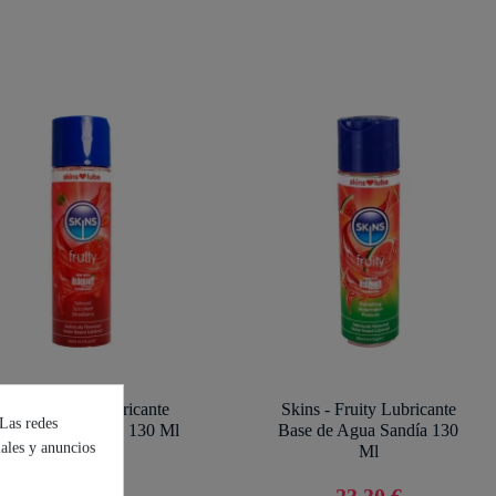
Skins - Fruity Lubricante
Skins - Fruity Lubricante
 Las redes
se de Agua Fresa 130 Ml
Base de Agua Sandía 130
iales y anuncios
Ml
23,30 €
23,30 €