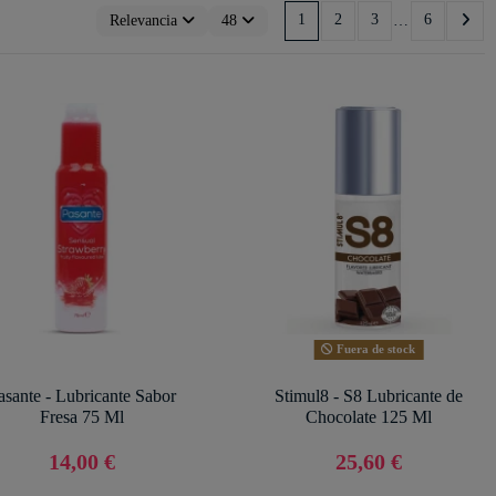
1
2
3
…
6
Relevancia
48
Fuera de stock
asante - Lubricante Sabor
Stimul8 - S8 Lubricante de
Fresa 75 Ml
Chocolate 125 Ml
14,00 €
25,60 €