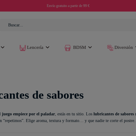
Envío gratuito a partir de 99 €
Lencería
BDSM
Diversión
cantes de sabores
el juego empiece por el paladar
, estás en tu sitio. Los
lubricantes de sabores
m
en “repetimos”. Elige aroma, textura y formato… y que nadie te corte el postre.