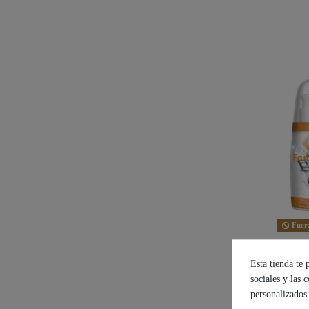
Fuera
Id Frutop
Esta tienda te 
Mango
sociales y las 
20,
personalizados