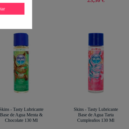
tar
Skins - Tasty Lubricante
Skins - Tasty Lubricante
Base de Agua Menta &
Base de Agua Tarta
Chocolate 130 Ml
Cumpleaños 130 Ml