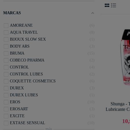
MARCAS
AMOREANE
6
AQUA TRAVEL
8
BIJOUX SLOW SEX
1
BODY ARS
3
BRUMA
15
COBECO PHARMA
2
CONTROL
4
CONTROL LUBES
2
COQUETTE COSMETICS
6
DUREX
3
DUREX LUBES
1
EROS
10
Shunga - 
EROSART
3
Lubricante C
EXCITE
1
10,
EXTASE SENSUAL
10
más