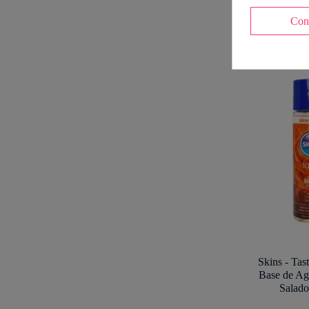
Con
Skins - Tas
Base de Ag
Salado