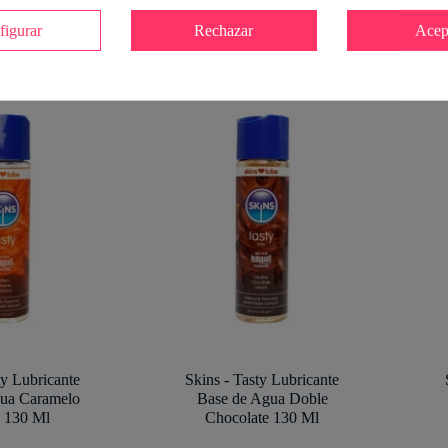
figurar
Rechazar
Acep
ty Lubricante
Skins - Tasty Lubricante
ua Caramelo
Base de Agua Doble
 130 Ml
Chocolate 130 Ml