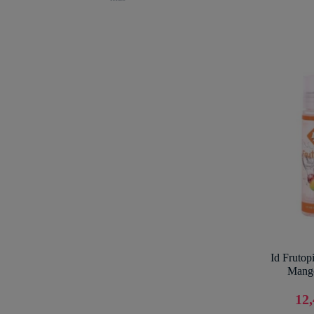
Id Frutop
Mang
12,