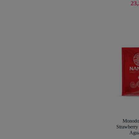
23,
Monodos
Strawberry 
Agua