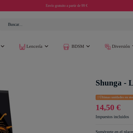
Envío gratuito a partir de 99 €
Lencería
BDSM
Diversión
Shunga - 
Últimas unidades en st
14,50 €
Impuestos incluidos
Sumérgete en el place