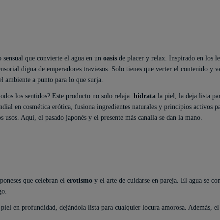
ño sensual que convierte el agua en un
oasis
de placer y relax. Inspirado en los l
sorial digna de emperadores traviesos. Solo tienes que verter el contenido y v
l ambiente a punto para lo que surja.
todos los sentidos? Este producto no solo relaja:
hidrata
la piel, la deja lista p
dial en cosmética erótica, fusiona ingredientes naturales y principios activos pa
ios usos. Aquí, el pasado japonés y el presente más canalla se dan la mano.
japoneses que celebran el
erotismo
y el arte de cuidarse en pareja. El agua se co
go.
 piel en profundidad, dejándola lista para cualquier locura amorosa. Además, el