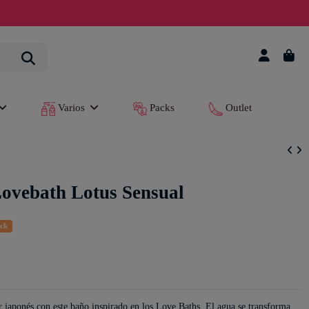
Varios
Packs
Outlet
Lovebath Lotus Sensual
ock
r japonés con este baño inspirado en los Love Baths. El agua se transforma