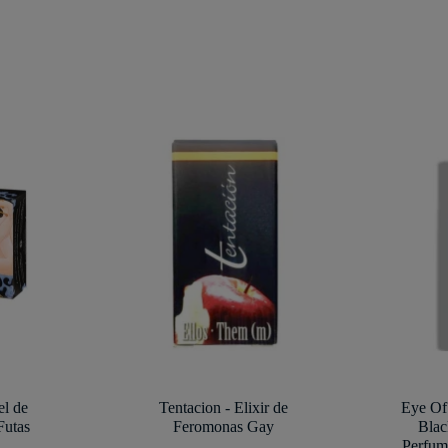
el de
Tentacion - Elixir de
Eye Of
Futas
Feromonas Gay
Blac
Perfum