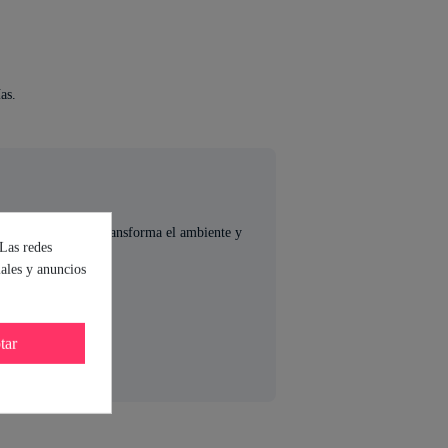
as.
cremoso y aromático transforma el ambiente y
 Las redes
ahí.
iales y anuncios
tar