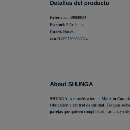
Detalles del producto
Referencia
S9068024
En stock
2 Artículos
Estado
Nuevo
ean13
0697309068024
About SHUNGA
SHUNGA
es cosmética íntima
Made in Canad
fabricación y
control de calidad
. Texturas sedo
parejas
que quieren complicidad, caricias y chis