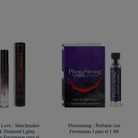
 Love - Matchmaker
Pherostrong - Perfume con
k Diamond Lgbtq
Feromonas J para el 1 Ml
e Feromonas para el