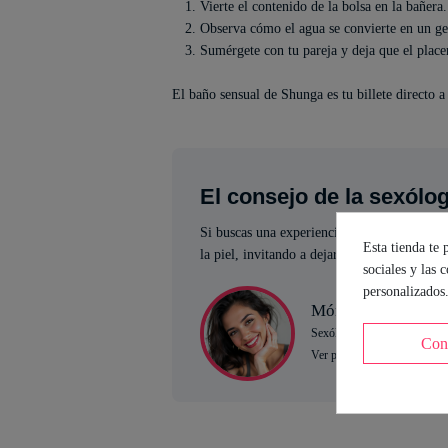
Vierte el contenido de la bolsa en la bañera.
Observa cómo el agua se convierte en un g
Sumérgete con tu pareja y deja que el placer
El baño sensual de Shunga es tu billete directo a 
El consejo de la sexólo
Si buscas una experiencia diferente y sensua
Esta tienda te 
la piel, invitando a dejarse llevar por las s
sociales y las 
personalizados
Mónica Branni
Sexóloga de Industrial Eróti
Con
Ver perfil