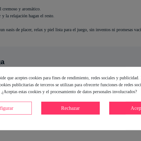
el cremoso y aromático.
 y la relajación hagan el resto.
un oasis de placer, relax y piel lista para el juego, sin inventos ni promesas vací
ga
l en pareja, este baño inspirado en la tradición japonesa es tu aliado. El gel 
pide que aceptes cookies para fines de rendimiento, redes sociales y publicidad.
ensaciones. Recuerda: el placer empieza en el agua, pero no tiene por qué acabar 
cookies publicitarias de terceros se utilizan para ofrecerte funciones de redes soc
. ¿Aceptas estas cookies y el procesamiento de datos personales involucrados?
ca
figurar
Rechazar
Acep