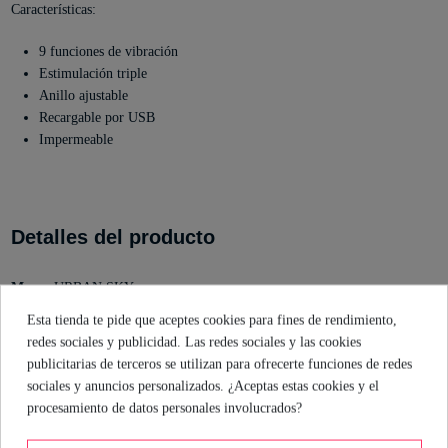
Características:
9 funciones de vibración
Estimulación triple
Anillo ajustable
Recargable por USB
Impermeable
Detalles del producto
Marca
URBAN SKY
Referencia
8436626092419
Esta tienda te pide que aceptes cookies para fines de rendimiento,
En stock
48 Artículos
redes sociales y publicidad. Las redes sociales y las cookies
Estado
Nuevo
publicitarias de terceros se utilizan para ofrecerte funciones de redes
sociales y anuncios personalizados. ¿Aceptas estas cookies y el
ean13
8436626092419
procesamiento de datos personales involucrados?