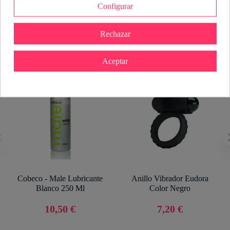
Configurar
También podría interesarle
Rechazar
Aceptar
Cobeco - Male Lubricante
Anillo Vibrador Eudora
Blanco 250 Ml
Color Negro
10,50 €
7,20 €