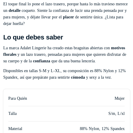
El toque final lo pone el lazo trasero, porque hasta lo más travieso merece
un
detalle
coqueto. Siente la confianza de lucir una prenda pensada por y
para mujeres, y déjate llevar por el
placer
de sentirte única. ¿Lista para
dejar huella?
Lo que debes saber
La marca Adalet Lingerie ha creado estas braguitas abiertas con
motivos
florales
y un lazo trasero, pensadas para mujeres que quieren disfrutar de
su cuerpo y de la
confianza
que da una buena lencería.
Disponibles en tallas S-M y L-XL, su composición es 88% Nylon y 12%
Spandex, así que prepárate para sentirte
cómoda
y sexy a la vez.
Para Quién
Mujer
Talla
S/m, L/xl
Material
88% Nylon, 12% Spandex