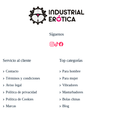
Síguenos
Servicio al cliente
Top categorías
Contacto
Para hombre
Términos y condiciones
Para mujer
Aviso legal
Vibradores
Política de privacidad
Masturbadores
Política de Cookies
Bolas chinas
Marcas
Blog