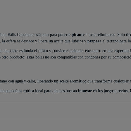
ilian Balls Chocolate está aquí para ponerle
picante
a tus preliminares. Solo ti
 la esfera se deshace y libera un aceite que lubrica y
prepara
el terreno para l
a chocolate estimula el olfato y convierte cualquier encuentro en una experienc
e otro producto: estas bolas no son compatibles con condones por su composició
ano con agua y calor, liberando un aceite aromático que transforma cualquier
una atmósfera erótica ideal para quienes buscan
innovar
en los juegos previos. 