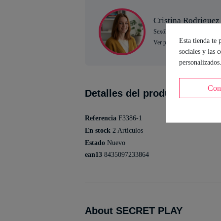
Cristina Rodriguez
Sexóloga de Industrial Eróti
Esta tienda te 
Ver perfil
sociales y las 
personalizados
Con
Detalles del producto
Referencia
F3386-1
En stock
2 Artículos
Estado
Nuevo
ean13
8435097233864
About SECRET PLAY