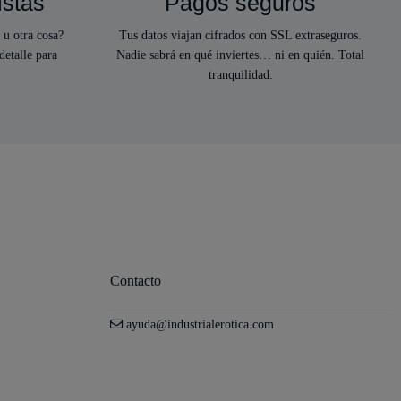
istas
Pagos seguros
 u otra cosa?
Tus datos viajan cifrados con SSL extraseguros.
detalle para
Nadie sabrá en qué inviertes… ni en quién. Total
tranquilidad.
Contacto
ayuda@industrialerotica.com