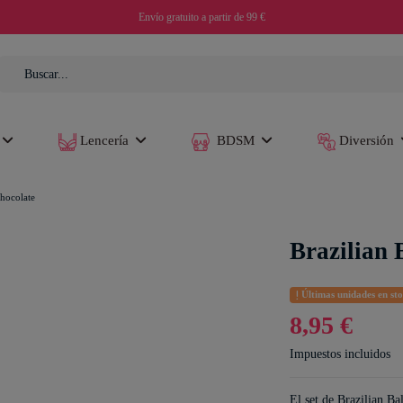
Envío gratuito a partir de 99 €
Lencería
BDSM
Diversión
Chocolate
Brazilian 
Últimas unidades en st
8,95 €
Impuestos incluidos
El set de Brazilian Ba