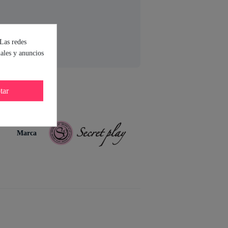
 Las redes
iales y anuncios
tar
Marca