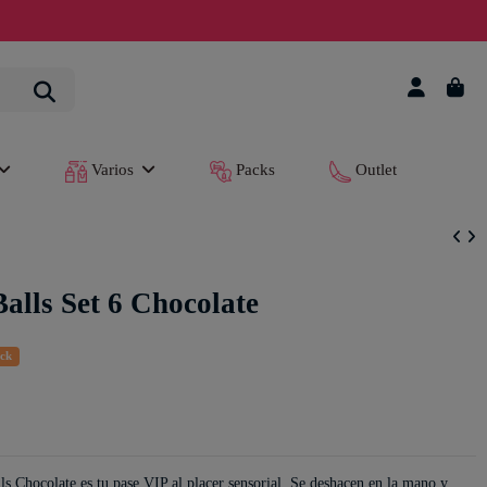
Varios
Packs
Outlet
Balls Set 6 Chocolate
ock
lls Chocolate es tu pase VIP al placer sensorial. Se deshacen en la mano y