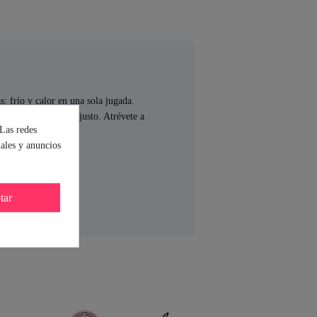
: frío y calor en una sola jugada.
areja en el momento justo. Atrévete a
 Las redes
iales y anuncios
tar