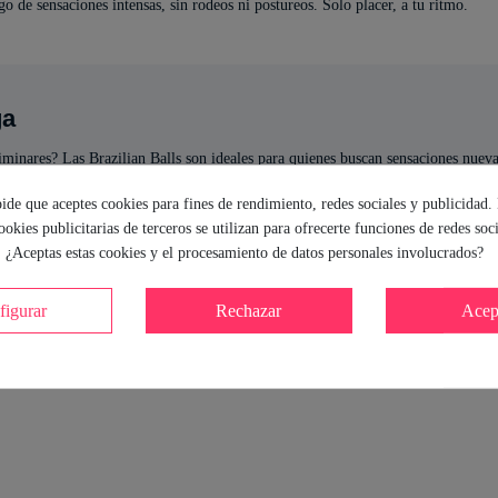
go de sensaciones intensas, sin rodeos ni postureos. Solo placer, a tu ritmo.
ga
iminares? Las Brazilian Balls son ideales para quienes buscan sensaciones nuevas
que el aceite no es compatible. Perfectas para masajes y para sorprender a tu p
pide que aceptes cookies para fines de rendimiento, redes sociales y publicidad.
de placer.
cookies publicitarias de terceros se utilizan para ofrecerte funciones de redes soc
. ¿Aceptas estas cookies y el procesamiento de datos personales involucrados?
ca
figurar
Rechazar
Acep