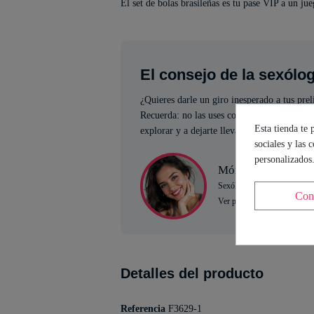
El set de bolas brasileñas es tu pase VIP a un jue
El consejo de la sexólo
¿Quieres darle un giro inesperado a tus prel
Recuerda: no las uses con preservativos, ya 
Esta tienda te 
explorar y a dejarte llevar por la explosión 
sociales y las 
personalizados
Mónica Branni
Sexóloga de Industrial Eróti
Con
Ver perfil
Detalles del producto
Referencia
F3629-1