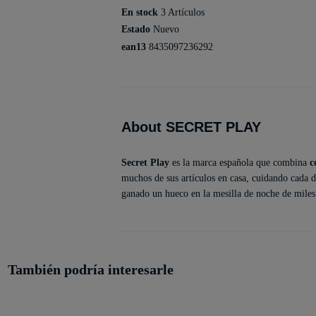
En stock
3 Artículos
Estado
Nuevo
ean13
8435097236292
About SECRET PLAY
Secret Play
es la marca española que combina
c
muchos de sus artículos en casa, cuidando cada d
ganado un hueco en la mesilla de noche de miles d
También podría interesarle