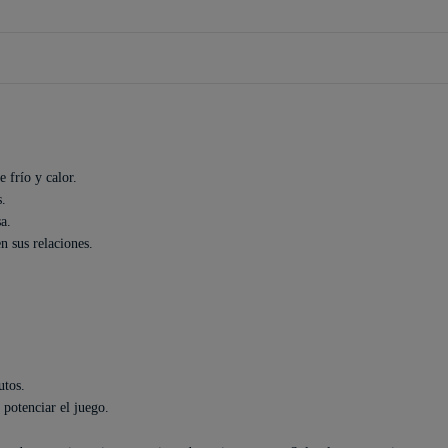
 frío y calor.
s.
a.
n sus relaciones.
utos.
 potenciar el juego.