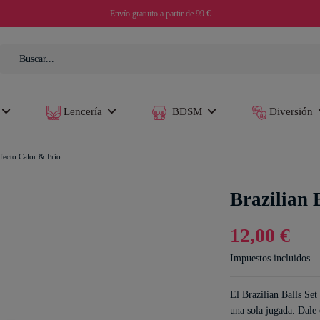
Envío gratuito a partir de 99 €
Lencería
BDSM
Diversión
Efecto Calor & Frío
Brazilian 
12,00 €
Impuestos incluidos
El Brazilian Balls Set
una sola jugada. Dale 