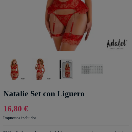
Natalie Set con Liguero
16,80 €
Impuestos incluidos