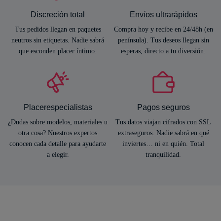
Discreción total
Envíos ultrarápidos
Tus pedidos llegan en paquetes
Compra hoy y recibe en 24/48h (en
neutros sin etiquetas. Nadie sabrá
península). Tus deseos llegan sin
que esconden placer íntimo.
esperas, directo a tu diversión.
Placerespecialistas
Pagos seguros
¿Dudas sobre modelos, materiales u
Tus datos viajan cifrados con SSL
otra cosa? Nuestros expertos
extraseguros. Nadie sabrá en qué
conocen cada detalle para ayudarte
inviertes… ni en quién. Total
a elegir.
tranquilidad.