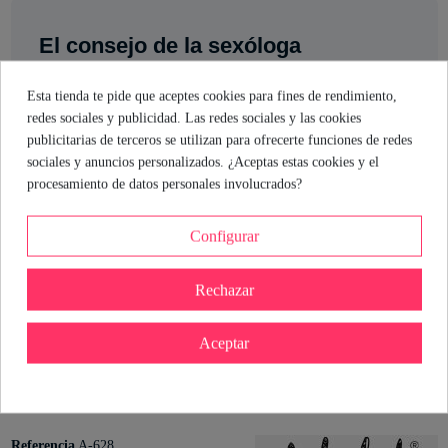
El consejo de la sexóloga
Si buscas un conjunto que combine sensualidad y un punto
Esta tienda te pide que aceptes cookies para fines de rendimiento,
travieso, el set Raven es tu aliado. Los lazos rojos y las esposas
redes sociales y publicidad. Las redes sociales y las cookies
añaden ese toque juguetón que puede transformar cualquier
publicitarias de terceros se utilizan para ofrecerte funciones de redes
encuentro. Elige tu talla, ajústalo a tu gusto y disfruta de la
sociales y anuncios personalizados. ¿Aceptas estas cookies y el
confianza que solo una buena lencería puede darte. Recuerda: lo
procesamiento de datos personales involucrados?
importante es sentirte bien contigo misma y divertirte.
Configurar
María Hernando
Sexóloga de Industrial Erótica
Rechazar
Ver perfil
Aceptar
Detalles del producto
Referencia
A-628