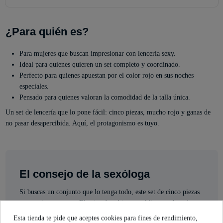
¿Para quién es?
Para mujeres que buscan impresionar con lencería sexy.
Ideal para quienes quieren un set completo y coordinado.
Perfecto para quienes apuestan por el color rojo en sus noches
especiales.
Pensado para quienes valoran la comodidad de la talla única.
Un set de lencería que lo pone fácil: cinco piezas, mucho rojo y ganas de
no pasar desapercibida. Aquí, el protagonismo es tuyo.
El consejo de la sexóloga
Si buscas un conjunto que lo tenga todo, este set de cinco piezas
es un acierto seguro. El sujetador abierto y el liguero de cadera
aportan ese toque atrevido que marca la diferencia. La talla única
Esta tienda te pide que aceptes cookies para fines de rendimiento,