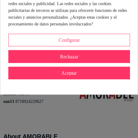
y el tejido de poliamida hacen que resulte cómodo y adaptable,
redes sociales y publicidad. Las redes sociales y las cookies
perfecto para sorprender y sentirte segura en cualquier ocasión.
publicitarias de terceros se utilizan para ofrecerte funciones de redes
sociales y anuncios personalizados. ¿Aceptas estas cookies y el
procesamiento de datos personales involucrados?
Cristina Rodriguez
Sexóloga de Industrial Erótica
Ver perfil
Configurar
Rechazar
Detalles del producto
Aceptar
Referencia
R1085
Marca
Estado
Nuevo
ean13
8718924220627
About AMORABLE