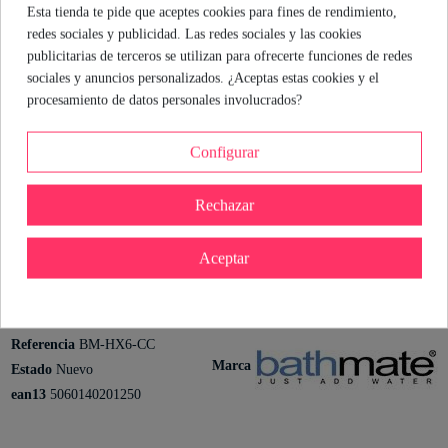
experimentar con la hidroterapia, este kit es tu billete de entrada
Esta tienda te pide que aceptes cookies para fines de rendimiento,
al club de los que no se conforman. La boquilla suave y el
redes sociales y publicidad. Las redes sociales y las cookies
sistema hidráulico hacen que cada uso sea cómodo y eficaz.
publicitarias de terceros se utilizan para ofrecerte funciones de redes
Recuerda: la clave está en la constancia y en disfrutar del
sociales y anuncios personalizados. ¿Aceptas estas cookies y el
proceso.
procesamiento de datos personales involucrados?
María Hernando
Configurar
Sexóloga de Industrial Erótica
Ver perfil
Rechazar
Aceptar
Detalles del producto
Referencia
BM-HX6-CC
Marca
Estado
Nuevo
ean13
5060140201250