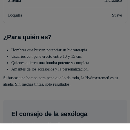
Sistema
Hidráulico
Boquilla
Suave
¿Para quién es?
Hombres que buscan potenciar su hidroterapia.
Usuarios con pene erecto entre 10 y 15 cm.
Quienes quieren una bomba potente y completa.
Amantes de los accesorios y la personalización.
Si buscas una bomba para pene que lo da todo, la Hydroxtreme6 es tu
aliada. Sin medias tintas, solo resultados.
El consejo de la sexóloga
Si tu pene mide entre 10 y 15 cm en erección y quieres