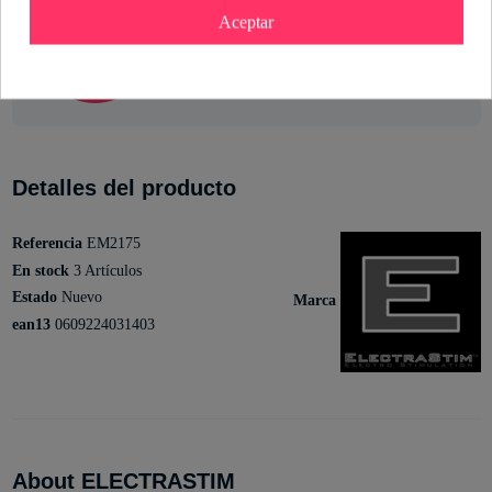
Aceptar
María Hernando
Sexóloga de Industrial Erótica
Ver perfil
Detalles del producto
Referencia
EM2175
En stock
3 Artículos
Estado
Nuevo
Marca
ean13
0609224031403
About ELECTRASTIM