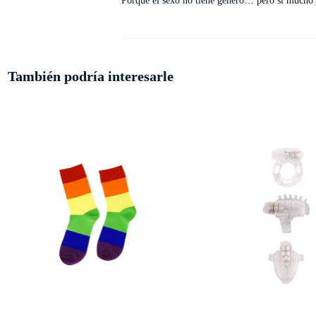
Porque el sexo no tiene género… pero sí mucho 
También podría interesarle