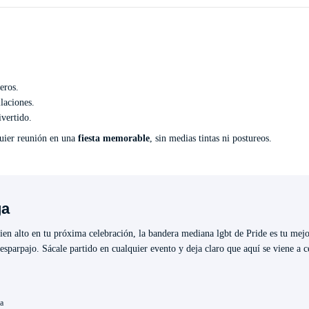
eros.
laciones.
vertido.
quier reunión en una
fiesta memorable
, sin medias tintas ni postureos.
ga
bien alto en tu próxima celebración, la bandera mediana lgbt de Pride es tu mejo
desparpajo. Sácale partido en cualquier evento y deja claro que aquí se viene a 
ca