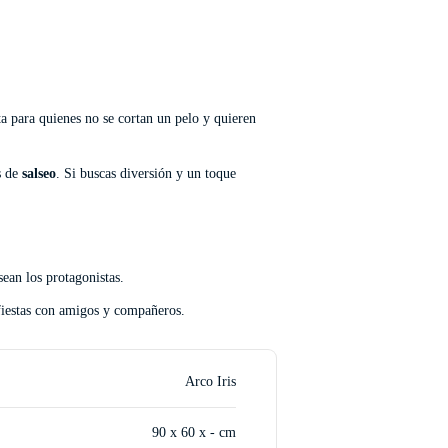
ta para quienes no se cortan un pelo y quieren
s de
salseo
. Si buscas diversión y un toque
sean los protagonistas.
 fiestas con amigos y compañeros.
Arco Iris
90 x 60 x - cm