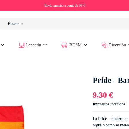
Envío gratuito a partir de 99 €
Lencería
BDSM
Diversión
Pride - B
9,30 €
Impuestos incluidos
La Pride - bandera med
orgullo como se merece