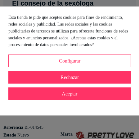
El consejo de la sexóloga
¿Te apetece experimentar nuevas sensaciones en tus relaciones?
Esta tienda te pide que aceptes cookies para fines de rendimiento,
Estas fundas para los pezones con vibración son ideales para
redes sociales y publicidad. Las redes sociales y las cookies
quienes buscan un extra de placer. Sus 12 funciones te permiten
publicitarias de terceros se utilizan para ofrecerte funciones de redes
jugar y descubrir qué te gusta más. La silicona aporta suavidad y
sociales y anuncios personalizados. ¿Aceptas estas cookies y el
el sistema recargable por USB es práctico y moderno. Atrévete a
procesamiento de datos personales involucrados?
explorar y deja que tus pezones sean los protagonistas.
Configurar
Cristina Rodriguez
Sexóloga de Industrial Erótica
Rechazar
Ver perfil
Aceptar
Detalles del producto
Referencia
BI-014545
Marca
Estado
Nuevo