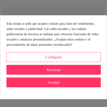
El consejo de la sexóloga
Esta tienda te pide que aceptes cookies para fines de rendimiento,
Si buscas una experiencia diferente, esta funda extensora con
redes sociales y publicidad. Las redes sociales y las cookies
strap para testículos es una opción directa y efectiva. El diseño
publicitarias de terceros se utilizan para ofrecerte funciones de redes
realista y los relieves pueden aportar nuevas sensaciones para
sociales y anuncios personalizados. ¿Aceptas estas cookies y el
ambos. Recuerda siempre usar productos de calidad y ajustar bien
procesamiento de datos personales involucrados?
el strap para mayor comodidad y seguridad durante el uso.
Configurar
María Hernando
Sexóloga de Industrial Erótica
Rechazar
Ver perfil
Aceptar
Detalles del producto