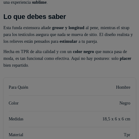
una experiencia
sublime
.
Lo que debes saber
Esta funda extensora añade
grosor y longitud
al pene, mientras el strap
para los testículos asegura que nada se mueva de sitio. El diseño realista y
los relieves están pensados para
estimular
a tu pareja.
Hecha en TPR de alta calidad y con un
color negro
que nunca pasa de
moda, es tan funcional como efectiva. Aquí no hay postureo: solo
placer
bien repartido.
Para Quién
Hombre
Color
Negro
Medidas
18,5 x 6 x 6 cm
Material
Tpr