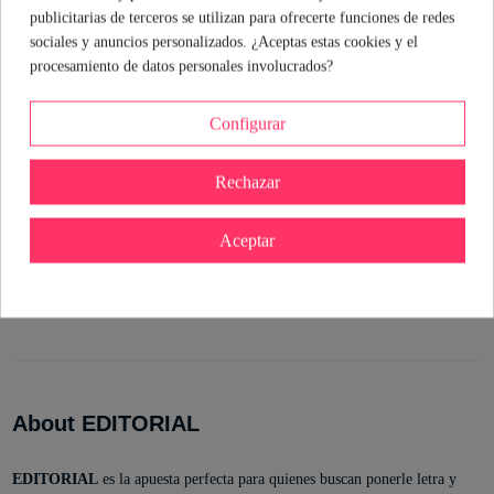
publicitarias de terceros se utilizan para ofrecerte funciones de redes
Sexóloga de Industrial Erótica
sociales y anuncios personalizados. ¿Aceptas estas cookies y el
Ver perfil
procesamiento de datos personales involucrados?
Configurar
Detalles del producto
Rechazar
Referencia
9788479278502
Aceptar
Marca
En stock
4 Artículos
Estado
Nuevo
ean13
9788479278502
About EDITORIAL
EDITORIAL
es la apuesta perfecta para quienes buscan ponerle letra y