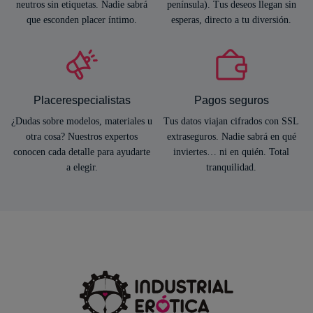
neutros sin etiquetas. Nadie sabrá
península). Tus deseos llegan sin
que esconden placer íntimo.
esperas, directo a tu diversión.
Placerespecialistas
Pagos seguros
¿Dudas sobre modelos, materiales u
Tus datos viajan cifrados con SSL
otra cosa? Nuestros expertos
extraseguros. Nadie sabrá en qué
conocen cada detalle para ayudarte
inviertes… ni en quién. Total
a elegir.
tranquilidad.