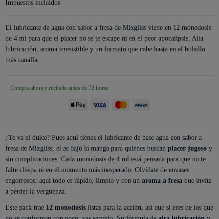
Impuestos incluidos
El lubricante de agua con sabor a fresa de Mixgliss viene en 12 monodosis
de 4 ml para que el placer no se te escape ni en el peor apocalipsis. Alta
lubricación, aroma irresistible y un formato que cabe hasta en el bolsillo
más canalla.
Compra ahora y recíbelo antes de 72 horas
¿Te va el dulce? Pues aquí tienes el lubricante de base agua con sabor a
fresa de Mixgliss, el as bajo la manga para quienes buscan
placer jugoso
y
sin complicaciones. Cada monodosis de 4 ml está pensada para que no te
falte chispa ni en el momento más inesperado. Olvídate de envases
engorrosos: aquí todo es rápido, limpio y con un
aroma a fresa
que invita
a perder la vergüenza.
Este pack trae
12 monodosis
listas para la acción, así que si eres de los que
no se conforman con poco, vas servido. Su fórmula de
alta lubricación
y