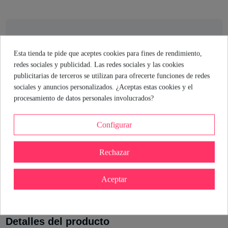
El consejo de la sexóloga
Esta tienda te pide que aceptes cookies para fines de rendimiento,
Si buscas un lubricante que lo tenga todo: sabor, comodidad y
redes sociales y publicidad. Las redes sociales y las cookies
eficacia, este de Mixgliss te lo pone fácil. Su formato monodosis
publicitarias de terceros se utilizan para ofrecerte funciones de redes
es perfecto para llevar siempre encima y el sabor a fresa añade un
sociales y anuncios personalizados. ¿Aceptas estas cookies y el
toque travieso a cualquier encuentro. Recuerda aplicarlo
procesamiento de datos personales involucrados?
suavemente y disfruta del masaje y del aroma. ¡Dale caña a tu
creatividad!
Configurar
María Hernando
Rechazar
Sexóloga de Industrial Erótica
Ver perfil
Aceptar
Detalles del producto