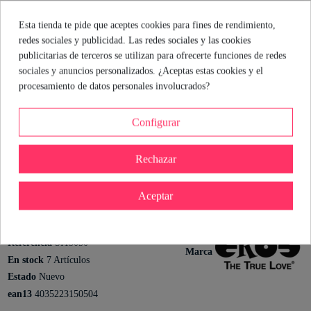
mitad de faena, EROS Silk es tu opción. Su fórmula densa y
médica promete deslizamiento largo y puro, sin olores ni sabores
Esta tienda te pide que aceptes cookies para fines de rendimiento,
raros. Perfecto para quienes buscan una experiencia limpia y sin
redes sociales y publicidad. Las redes sociales y las cookies
sorpresas. Recuerda: menos ingredientes, más placer.
publicitarias de terceros se utilizan para ofrecerte funciones de redes
¡Aprovéchalo!
sociales y anuncios personalizados. ¿Aceptas estas cookies y el
procesamiento de datos personales involucrados?
Mónica Branni
Sexóloga de Industrial Erótica
Configurar
Ver perfil
Rechazar
Aceptar
Detalles del producto
Referencia
SI15050
Marca
En stock
7 Artículos
Estado
Nuevo
ean13
4035223150504