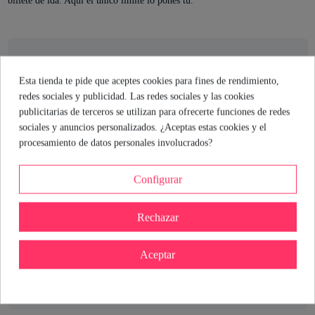
billete de ida. Aquí el único límite lo pones tú.
El consejo de la sexóloga
Esta tienda te pide que aceptes cookies para fines de rendimiento,
redes sociales y publicidad. Las redes sociales y las cookies
El Ethel Masturbator Torso con Thrusting 11.4 kg es ideal para
publicitarias de terceros se utilizan para ofrecerte funciones de redes
quienes buscan una experiencia realista y personalizable. Sus
sociales y anuncios personalizados. ¿Aceptas estas cookies y el
modos de thrusting y velocidades permiten explorar distintas
procesamiento de datos personales involucrados?
intensidades, mientras que el material suave añade comodidad.
Recuerda limpiar el producto tras cada uso y aprovechar su
impermeabilidad para facilitar la higiene. Si buscas variedad y un
Configurar
toque de realismo, este juguete puede ser una opción interesante
para tu colección.
Rechazar
María Hernando
Aceptar
Sexóloga de Industrial Erótica
Ver perfil