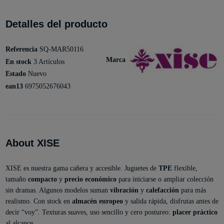
Detalles del producto
Referencia
SQ-MAR50116
Marca
En stock
3 Artículos
Estado
Nuevo
ean13
6975052676043
About XISE
XISE es nuestra gama cañera y accesible. Juguetes de
TPE
flexible,
tamaño
compacto
y
precio económico
para iniciarse o ampliar colección
sin dramas. Algunos modelos suman
vibración
y
calefacción
para más
realismo. Con stock en
almacén europeo
y salida rápida, disfrutas antes de
decir “voy”. Texturas suaves, uso sencillo y cero postureo:
placer práctico
al alcance.