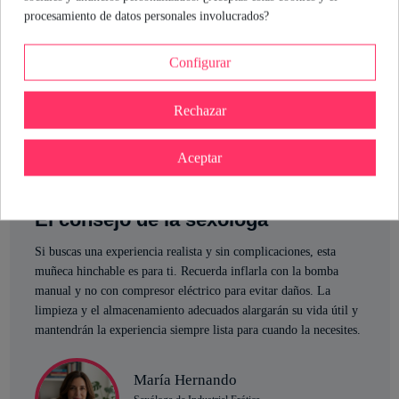
Tras el uso, limpia con agua tibia y limpiador de juguetes, seca y
procesamiento de datos personales involucrados?
guarda en lugar fresco y seco.
Configurar
La Extreme Dollz - Hannah Harper es la aliada perfecta para quienes
buscan
placer realista
y sin complicaciones. Todo lo que necesitas para
una experiencia intensa, con instrucciones claras y materiales pensados para
Rechazar
durar.
Aceptar
El consejo de la sexóloga
Si buscas una experiencia realista y sin complicaciones, esta
muñeca hinchable es para ti. Recuerda inflarla con la bomba
manual y no con compresor eléctrico para evitar daños. La
limpieza y el almacenamiento adecuados alargarán su vida útil y
mantendrán la experiencia siempre lista para cuando la necesites.
María Hernando