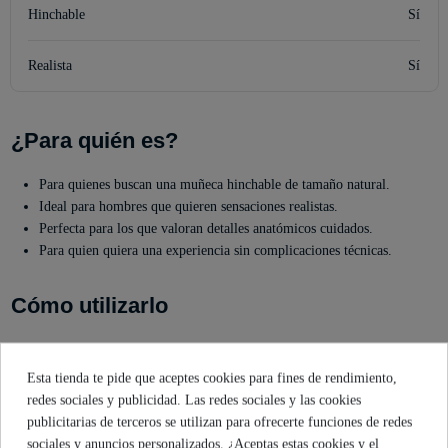
Hinchable
Sí
Realista
Sí
¿Para quién es?
Para quienes buscan una muñeca hinchable de tamaño natural.
Ideal para hombres que quieren sensaciones realistas.
Perfecta para los que valoran detalles anatómicos cuidados.
Para quien quiera una experiencia sin complicaciones técnicas.
Cómo utilizarlo
Infla la muñeca usando la bomba manual incluida, evitando el
compresor eléctrico.
Esta tienda te pide que aceptes cookies para fines de rendimiento,
Deja reposar diez minutos para que el aire se distribuya bien antes de
redes sociales y publicidad. Las redes sociales y las cookies
inflar completamente.
publicitarias de terceros se utilizan para ofrecerte funciones de redes
Disfruta de la experiencia realista que ofrece la muñeca.
sociales y anuncios personalizados. ¿Aceptas estas cookies y el