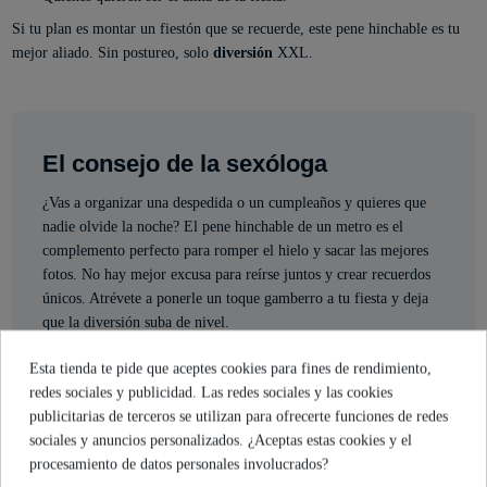
Si tu plan es montar un fiestón que se recuerde, este pene hinchable es tu
mejor aliado. Sin postureo, solo
diversión
XXL.
El consejo de la sexóloga
¿Vas a organizar una despedida o un cumpleaños y quieres que
nadie olvide la noche? El pene hinchable de un metro es el
complemento perfecto para romper el hielo y sacar las mejores
fotos. No hay mejor excusa para reírse juntos y crear recuerdos
únicos. Atrévete a ponerle un toque gamberro a tu fiesta y deja
que la diversión suba de nivel.
Esta tienda te pide que aceptes cookies para fines de rendimiento,
Mónica Branni
redes sociales y publicidad. Las redes sociales y las cookies
Sexóloga de Industrial Erótica
publicitarias de terceros se utilizan para ofrecerte funciones de redes
Ver perfil
sociales y anuncios personalizados. ¿Aceptas estas cookies y el
procesamiento de datos personales involucrados?