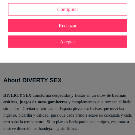
Configurar
Detalles del producto
Rechazar
Referencia
8412345051302
Estado
Nuevo
Marca
Aceptar
ean13
8412345051302
About DIVERTY SEX
DIVERTY SEX
transforma despedidas y fiestas en un show de
bromas
eróticas
,
juegos de mesa gamberros
y complementos que rompen el hielo
sin pudor. Diseñan y fabrican en España piezas exclusivas que mezclan
ingenio, picardía y calidad, para que cada brindis acabe en carcajada y cada
reto suba la temperatura. Si tu plan es liarla parda con amigos, esta marca
te sirve diversión en bandeja… y sin filtros.