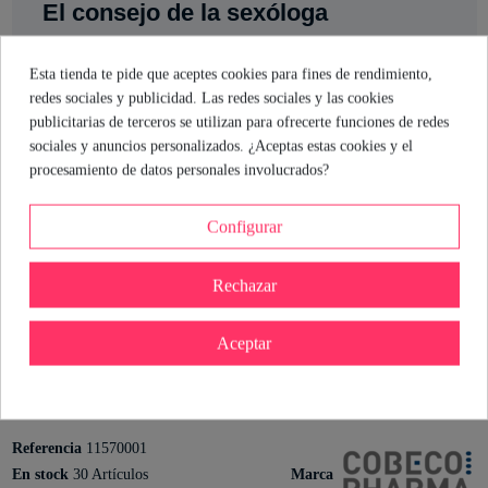
El consejo de la sexóloga
Si buscas un aceite de masaje que cuide tu piel y te permita
Esta tienda te pide que aceptes cookies para fines de rendimiento,
disfrutar sin preocupaciones, este es tu opción. Su fórmula
redes sociales y publicidad. Las redes sociales y las cookies
vegana y sin perfume lo hace apto para todo tipo de pieles.
publicitarias de terceros se utilizan para ofrecerte funciones de redes
Aprovecha su textura untable para masajes largos y placenteros.
sociales y anuncios personalizados. ¿Aceptas estas cookies y el
Recuerda: menos es más, pero si quieres repetir, adelante. La
procesamiento de datos personales involucrados?
clave está en relajarse y dejarse llevar por el contacto.
Configurar
Mónica Branni
Sexóloga de Industrial Erótica
Ver perfil
Rechazar
Aceptar
Detalles del producto
Referencia
11570001
Marca
En stock
30 Artículos