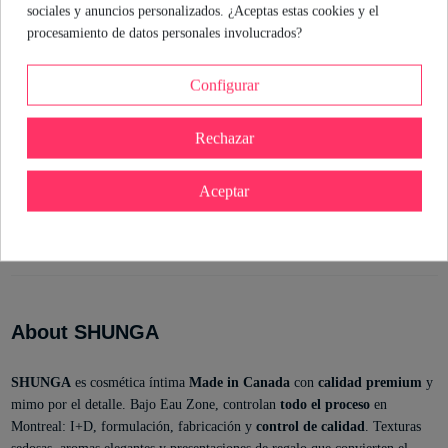
sociales y anuncios personalizados. ¿Aceptas estas cookies y el
procesamiento de datos personales involucrados?
Detalles del producto
Configurar
Referencia
697309031035
En stock
1 Artículo
Rechazar
Estado
Nuevo
Marca
ean13
0697309031035
Aceptar
About SHUNGA
SHUNGA
es cosmética íntima
Made in Canada
con
calidad premium
y
mimo por el detalle. Bajo Eau Zone, controlan
todo el proceso
en
Montreal: I+D, formulación, fabricación y
control de calidad
. Texturas