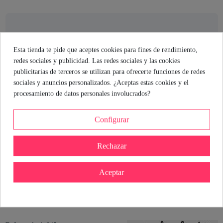
El consejo de la sexóloga
Esta tienda te pide que aceptes cookies para fines de rendimiento,
La clave de este conjunto está en cómo te hace sentir:
segura
y
redes sociales y publicidad. Las redes sociales y las cookies
poderosa
. El patrón floral y la espalda abierta invitan a jugar
publicitarias de terceros se utilizan para ofrecerte funciones de redes
con la imaginación y a disfrutar de tu cuerpo sin complejos.
sociales y anuncios personalizados. ¿Aceptas estas cookies y el
Recuerda: la lencería es para ti, para que te mires al espejo y te
procesamiento de datos personales involucrados?
guste lo que ves. El resto, es solo un extra.
Configurar
Cristina Rodriguez
Sexóloga de Industrial Erótica
Rechazar
Ver perfil
Aceptar
Detalles del producto