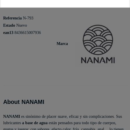
Detalles del producto
Referencia
N-793
Estado
Nuevo
ean13
8436615007936
Marca
About NANAMI
NANAMI
es sinónimo de placer suave, eficaz y sin complicaciones. Sus
lubricantes
a base de agua
están pensados para todo tipo de cuerpos,
gustos y juegos: con sabores, efecto calor, frío, cannabis, anal… lo tienen