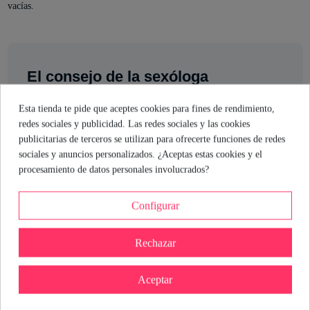
vacías.
El consejo de la sexóloga
Si buscas un extra de confianza y placer, esta crema puede ser tu
Esta tienda te pide que aceptes cookies para fines de rendimiento,
aliada. Su fórmula está pensada para estimular la circulación y
redes sociales y publicidad. Las redes sociales y las cookies
suavizar los tejidos, aportando una sensación de mayor volumen
publicitarias de terceros se utilizan para ofrecerte funciones de redes
y firmeza. Recuerda: la constancia es clave, así que intégrala en
sociales y anuncios personalizados. ¿Aceptas estas cookies y el
tu rutina diaria y disfruta de cada momento. Y, como siempre,
procesamiento de datos personales involucrados?
escucha a tu cuerpo y disfruta del proceso.
Configurar
María Hernando
Sexóloga de Industrial Erótica
Rechazar
Ver perfil
Aceptar