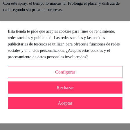
Con este spray, el tiempo lo marcas tú. Prolonga el placer y disfruta de
cada segundo sin prisas ni sorpresas.
Esta tienda te pide que aceptes cookies para fines de rendimiento,
redes sociales y publicidad. Las redes sociales y las cookies
El consejo de la sexóloga
publicitarias de terceros se utilizan para ofrecerte funciones de redes
Si buscas alargar los momentos más intensos y controlar el
sociales y anuncios personalizados. ¿Aceptas estas cookies y el
clímax, este spray retardante es tu mejor aliado. Su fórmula
procesamiento de datos personales involucrados?
avanzada actúa de manera localizada y rápida, permitiendo que
disfrutes más tiempo sin perder sensaciones. Úsalo en pareja o en
Configurar
solitario y experimenta una nueva dimensión del placer.
Rechazar
Cristina Rodriguez
Sexóloga de Industrial Erótica
Aceptar
Ver perfil