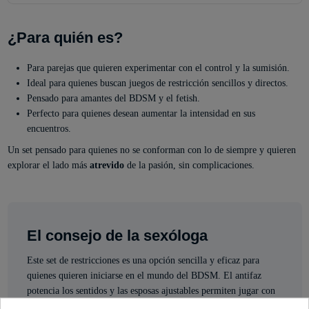
¿Para quién es?
Para parejas que quieren experimentar con el control y la sumisión.
Ideal para quienes buscan juegos de restricción sencillos y directos.
Pensado para amantes del BDSM y el fetish.
Perfecto para quienes desean aumentar la intensidad en sus
encuentros.
Un set pensado para quienes no se conforman con lo de siempre y quieren
explorar el lado más
atrevido
de la pasión, sin complicaciones.
El consejo de la sexóloga
Este set de restricciones es una opción sencilla y eficaz para
quienes quieren iniciarse en el mundo del BDSM. El antifaz
potencia los sentidos y las esposas ajustables permiten jugar con
seguridad y comodidad. Recuerda siempre establecer límites y