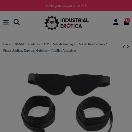
Envío gratuito a partir de 99 €
0
Inicio
BDSM
Ataduras BDSM
Sets de bondage
Set de Resticciones 3
Piezas Antifaz, Esposas Muñecas y Tobillos Ajustables