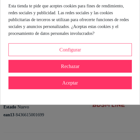
palabras de seguridad antes de empezar. Así, la experiencia será
Esta tienda te pide que aceptes cookies para fines de rendimiento,
placentera y segura para ambos.
redes sociales y publicidad. Las redes sociales y las cookies
publicitarias de terceros se utilizan para ofrecerte funciones de redes
sociales y anuncios personalizados. ¿Aceptas estas cookies y el
María Hernando
procesamiento de datos personales involucrados?
Sexóloga de Industrial Erótica
Ver perfil
Configurar
Rechazar
Detalles del producto
Aceptar
Referencia
8436615001699
Marca
En stock
9 Artículos
Estado
Nuevo
ean13
8436615001699