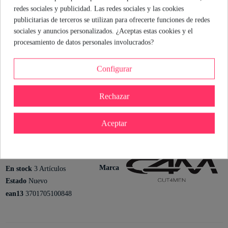
en ocasiones especiales. Además, puedes usarlo como ropa de
redes sociales y publicidad. Las redes sociales y las cookies
baño, así que no hay excusas para no lucirlo. Dale un giro a tu
publicitarias de terceros se utilizan para ofrecerte funciones de redes
lencería y siéntete seguro en cualquier situación.
sociales y anuncios personalizados. ¿Aceptas estas cookies y el
procesamiento de datos personales involucrados?
Cristina Rodriguez
Sexóloga de Industrial Erótica
Configurar
Ver perfil
Rechazar
Aceptar
Detalles del producto
Referencia
3701705100848
Marca
En stock
3 Artículos
Estado
Nuevo
ean13
3701705100848