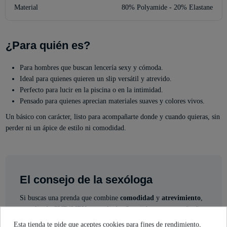
Material
80% Polyamide - 20% Elastane
¿Para quién es?
Para hombres que buscan lencería sexy y cómoda.
Ideal para quienes quieren un slip versátil y atrevido.
Perfecto para lucir en la piscina o en la intimidad.
Pensado para quienes aprecian materiales suaves y colores vivos.
Un básico con carácter, listo para acompañarte donde y cuando quieras, sin
perder ni un ápice de estilo ni comodidad.
El consejo de la sexóloga
Si buscas una prenda que combine
comodidad
y
atrevimiento
,
este slip de CUT4MEN es tu aliado. Su tejido suave y su diseño
de tiro bajo lo hacen perfecto para el día a día o para sorprender
Esta tienda te pide que aceptes cookies para fines de rendimiento,