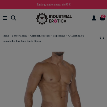
Envío gratuito a partir de 99 €
0
Inicio
Lencería sexy
Calzoncillos sexys
Slips sexys
C4Mspxbul01
Calzoncillo Tiro bajo Bulge Negro