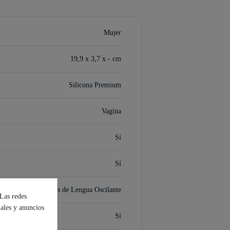
Mujer
19,9 x 3,7 x - cm
Silicona Premium
Vagina
Sí
Sí
ción, 10 Movimientos de Lengua Oscilante
 Las redes
iales y anuncios
Sí