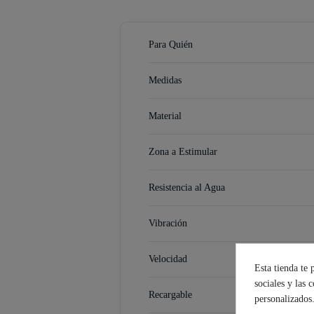
Para Quién
Medidas
Material
Zona a Estimular
Resistencia al Agua
Vibración
Velocidad
Esta tienda te 
sociales y las 
Recargable
personalizados