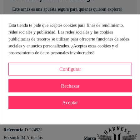
Este arnés es una apuesta segura para quienes quieren explorar
nuevas sensaciones con total comodidad. Su sistema de correa y
el Harness Click lo hacen versátil y fácil de usar, tanto si eres
Esta tienda te pide que aceptes cookies para fines de rendimiento,
principiante como si ya tienes experiencia. El pene realista y los
redes sociales y publicidad. Las redes sociales y las cookies
materiales suaves suman puntos para que la experiencia sea tan
publicitarias de terceros se utilizan para ofrecerte funciones de redes
placentera como segura. Prueba, experimenta y disfruta a tu
sociales y anuncios personalizados. ¿Aceptas estas cookies y el
ritmo.
procesamiento de datos personales involucrados?
Cristina Rodriguez
Configurar
Sexóloga de Industrial Erótica
Ver perfil
Rechazar
Aceptar
Detalles del producto
Referencia
D-224922
En stock
34 Artículos
Marca