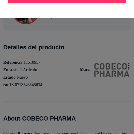
Mónica Branni
Sexóloga de Industrial Erótica
Ver perfil
Detalles del producto
Referencia
11510957
Marca
En stock
1 Artículo
Estado
Nuevo
ean13
8718546545634
About COBECO PHARMA
Cobeco Pharma
lleva más de 25 años revolucionando el bienestar íntimo