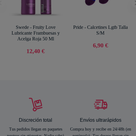
Swede - Fruity Love
Pride - Calcetines Lgtb Talla
Lubricante Frambuesas y
S/M
Acelga Roja 50 Ml
6,90 €
12,40 €
Discreción total
Envíos ultrarápidos
Tus pedidos llegan en paquetes
Compra hoy y recibe en 24/48h (en
neutros sin etiquetas. Nadie sabrá
península). Tus deseos llegan sin